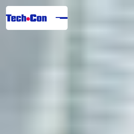
Despre noi
Portofoliu
Servicii
Referințe
Centru de descărcare
Carieră