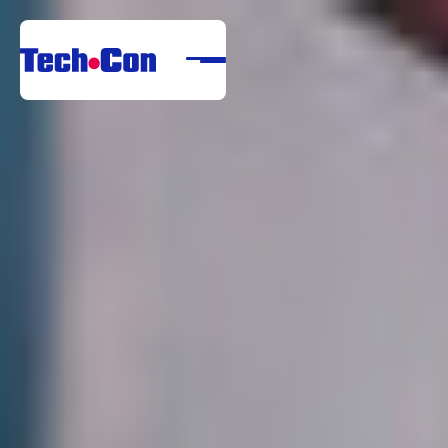
Despre noi
Portofoliu
Servicii
Referințe
Centru de descărcare
Carieră