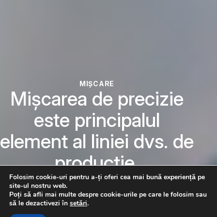
MIȘCARE
Mișcarea de precizie
este principalul
element al liniei dvs. de
producție.
Folosim cookie-uri pentru a-ți oferi cea mai bună experiență pe
Explorați gama
site-ul nostru web.
Poți să afli mai multe despre cookie-urile pe care le folosim sau
să le dezactivezi în
setări
.
Consultați un expert în pneumatică