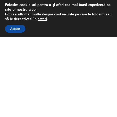
Folosim cookie-uri pentru a-ți oferi cea mai bună experiență pe
EXPLORAȚI GAMA
site-ul nostru web.
Poți să afli mai multe despre cookie-urile pe care le folosim sau
să le dezactivezi în
setări
.
CONSULTAȚI UN EXPERTUL ELECTIC
CONTACTAȚI-NE
Accept
Corelați configuratia utilajului
cu o rețea electrică ultra-
rezistentă, care previne
degradarea componentelor
prin stabilizarea tensiunii.
Toate componentele relevante pentru a vă
atinge obiectivele de stabilitate în rețeaua
electrică
Aveți perioade de