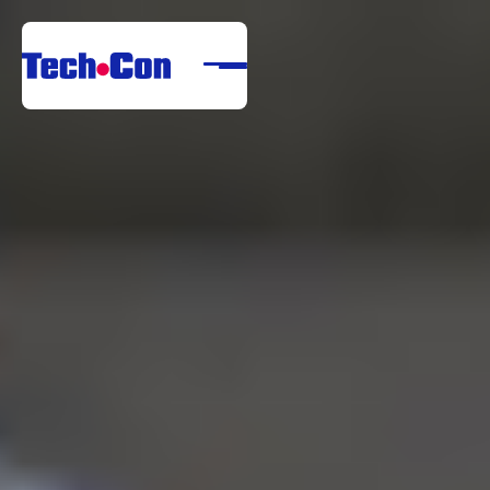
Despre noi
Portofoliu
Servicii
Referințe
Centru de descărcare
Carieră