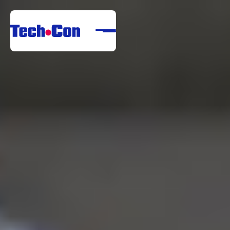
Despre noi
Portofoliu
Servicii
Referințe
Centru de descărcare
Carieră