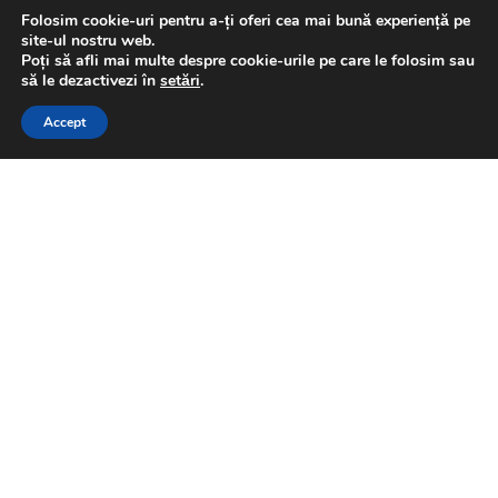
Folosim cookie-uri pentru a-ți oferi cea mai bună experiență pe
EXPLORAȚI GAMA
site-ul nostru web.
Poți să afli mai multe despre cookie-urile pe care le folosim sau
să le dezactivezi în
setări
.
CONSULTAȚI UN EXPERTUL ELECTIC
CONTACTAȚI-NE
Accept
Corelați configuratia utilajului
cu o rețea electrică ultra-
rezistentă, care previne
degradarea componentelor
prin stabilizarea tensiunii.
Toate componentele relevante pentru a vă
atinge obiectivele de stabilitate în rețeaua
electrică
Aveți perioade de