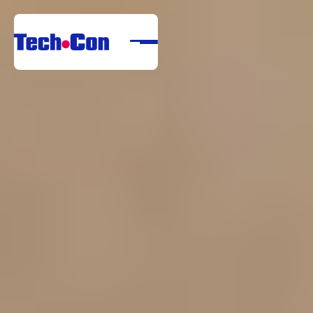
Despre noi
Portofoliu
Servicii
Referințe
Centru de descărcare
Carieră