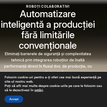
ROBOȚI COLABORATIVI
Automatizare
inteligentă a producției
fără limitările
convenționale
Eliminați barierele de siguranță și complexitatea
tehnică prin integrarea roboților de înaltă
performanță direct în fluxul dvs. de producție, cu
siguranță absolută.
Folosim cookie-uri pentru a-ți oferi cea mai bună experiență pe
GĂSIȚI ROBOTUL POTRIVIT
site-ul nostru web.
Poți să afli mai multe despre cookie-urile pe care le folosim sau
să le dezactivezi în
setări
.
CONSULTAȚI UN EXPERT ÎN ROBOTICĂ
CONTACTAȚI-NE
Accept