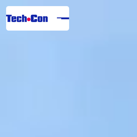
Despre noi
Portofoliu
Servicii
Referințe
Centru de descărcare
Carieră